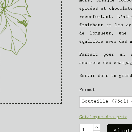
mûrs, presque comp
épicées et chocolat
réconfortant. L'at
fraîcheur et les ag
de longueur, une 
équilibre avec des 
Parfait pour un a
amoureux des champa
Servir dans un gran
Format
Catalogue des prix
Ajout