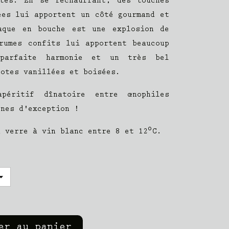
otés. En se réchauffant, des touches
ées lui apportent un côté gourmand et
taque en bouche est une explosion de
rumes confits lui apportent beaucoup
parfaite harmonie et un très bel
notes vanillées et boisées.
péritif dînatoire entre œnophiles
gnes d'exception !
d verre à vin blanc entre 8 et 12°C.
er au panier