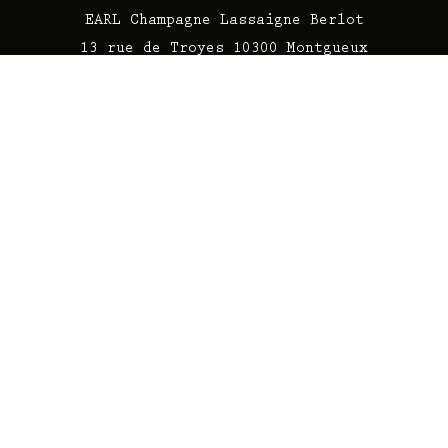
EARL Champagne Lassaigne Berlot
13 rue de Troyes 10300 Montgueux
Tél : 03.25.74.84.60
Email :
lassaigneberlot@free.fr
HORAIRES D'OUVERTURE
9h - 12h / 14h - 18h
Fermé : mercredi, dimanche et jours
fériés.
Vente à l'unité, pas de visite de
caves.
En qualité de ressortissant du Comité
Champagne ayant pour SIRET
78038582900012, l’identifiant unique
dont nous dépendons est le